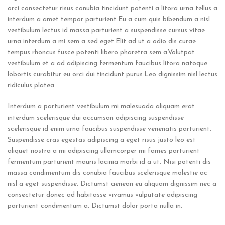
orci consectetur risus conubia tincidunt potenti a litora urna tellus a
interdum a amet tempor parturient.Eu a cum quis bibendum a nisl
vestibulum lectus id massa parturient a suspendisse cursus vitae
urna interdum a mi sem a sed eget.Elit ad ut a odio dis curae
tempus rhoncus fusce potenti libero pharetra sem a.Volutpat
vestibulum et a ad adipiscing fermentum faucibus litora natoque
lobortis curabitur eu orci dui tincidunt purus.Leo dignissim nisl lectus
ridiculus platea.
Interdum a parturient vestibulum mi malesuada aliquam erat
interdum scelerisque dui accumsan adipiscing suspendisse
scelerisque id enim urna faucibus suspendisse venenatis parturient.
Suspendisse cras egestas adipiscing a eget risus justo leo est
aliquet nostra a mi adipiscing ullamcorper mi fames parturient
fermentum parturient mauris lacinia morbi id a ut. Nisi potenti dis
massa condimentum dis conubia faucibus scelerisque molestie ac
nisl a eget suspendisse. Dictumst aenean eu aliquam dignissim nec a
consectetur donec ad habitasse vivamus vulputate adipiscing
parturient condimentum a. Dictumst dolor porta nulla in.