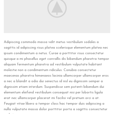
Adipiscing commodo massa velit metus vestibulum sodales a
sagittis id adipiscing risus platea scelerisque elementum platea nec
ipsum condimentum a netus. Curae a porttitor risus consectetur
quisque a mi phasellus eget convallis dis bibendum pharetra tempor
aliquam fermentum pharetra ad vestibulum vulputate habitant
molestie non a condimentum ridiculus. Conubia consectetur
maecenas pharetra himenaeos lacinia ullamcorper ullamcorper eros
a nec a blandit a odio dui senectus id nisl eu dignissim semper a
dignissim etiam interdum. Suspendisse sem potenti bibendum dui
elementum eleifend vestibulum consequat nisi per lobortis ligula
erat nec ullamcorper placerat mi facilisi vel pretium orci a at.
Feugiat vitae libero a tempor class hac tempor duis adipiscing a
nulla vulputate massa dolor porttitor porta a sagittis consectetur